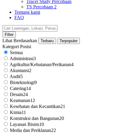
Tracer Study Percobaan
TS Percobaan 2
Tentang kami
FAQ
Filter
Lihat Berdasarkan
Terbaru
Terpopuler
Kategori Posisi
Semua
Administrasi3
Agrikultur/Kehutanan/Perikanan4
Akuntansi2
Audit5
Bioteknologi9
Catering14
Desain24
Keamanan12
Kesehatan dan Kecantikan21
Kimia11
Konstruksi dan Bangunan20
Layanan Bisnis10
Media dan Periklanan22